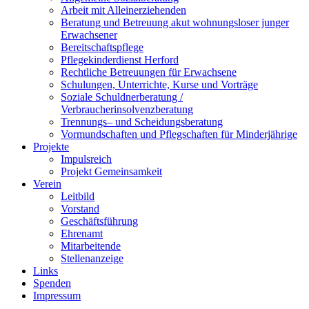
Arbeit mit Alleinerziehenden
Beratung und Betreuung akut wohnungsloser junger
Erwachsener
Bereitschaftspflege
Pflegekinderdienst Herford
Rechtliche Betreuungen für Erwachsene
Schulungen, Unterrichte, Kurse und Vorträge
Soziale Schuldnerberatung /
Verbraucherinsolvenzberatung
Trennungs– und Scheidungsberatung
Vormundschaften und Pflegschaften für Minderjährige
Projekte
Impulsreich
Projekt Gemeinsamkeit
Verein
Leitbild
Vorstand
Geschäftsführung
Ehrenamt
Mitarbeitende
Stellenanzeige
Links
Spenden
Impressum