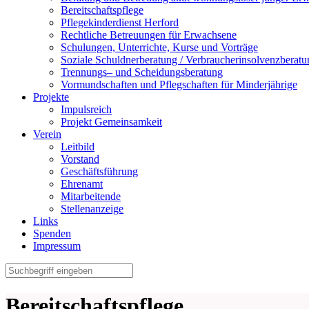
Bereitschaftspflege
Pflegekinderdienst Herford
Rechtliche Betreuungen für Erwachsene
Schulungen, Unterrichte, Kurse und Vorträge
Soziale Schuldnerberatung / Verbraucherinsolvenzberatu
Trennungs– und Scheidungsberatung
Vormundschaften und Pflegschaften für Minderjährige
Projekte
Impulsreich
Projekt Gemeinsamkeit
Verein
Leitbild
Vorstand
Geschäftsführung
Ehrenamt
Mitarbeitende
Stellenanzeige
Links
Spenden
Impressum
Bereitschaftspflege