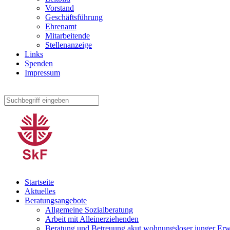
Vorstand
Geschäftsführung
Ehrenamt
Mitarbeitende
Stellenanzeige
Links
Spenden
Impressum
Startseite
Aktuelles
Beratungsangebote
Allgemeine Sozialberatung
Arbeit mit Alleinerziehenden
Beratung und Betreuung akut wohnungsloser junger Er