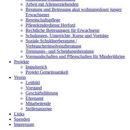
Arbeit mit Alleinerziehenden
Beratung und Betreuung akut wohnungsloser junger
Erwachsener
Bereitschaftspflege
Pflegekinderdienst Herford
Rechtliche Betreuungen für Erwachsene
Schulungen, Unterrichte, Kurse und Vorträge
Soziale Schuldnerberatung /
Verbraucherinsolvenzberatung
Trennungs– und Scheidungsberatung
Vormundschaften und Pflegschaften für Minderjährige
Projekte
Impulsreich
Projekt Gemeinsamkeit
Verein
Leitbild
Vorstand
Geschäftsführung
Ehrenamt
Mitarbeitende
Stellenanzeige
Links
Spenden
Impressum