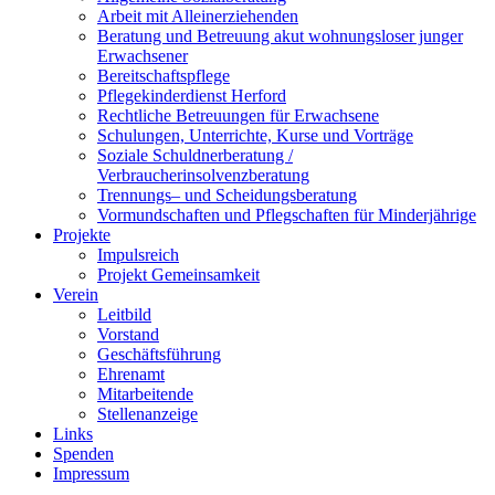
Arbeit mit Alleinerziehenden
Beratung und Betreuung akut wohnungsloser junger
Erwachsener
Bereitschaftspflege
Pflegekinderdienst Herford
Rechtliche Betreuungen für Erwachsene
Schulungen, Unterrichte, Kurse und Vorträge
Soziale Schuldnerberatung /
Verbraucherinsolvenzberatung
Trennungs– und Scheidungsberatung
Vormundschaften und Pflegschaften für Minderjährige
Projekte
Impulsreich
Projekt Gemeinsamkeit
Verein
Leitbild
Vorstand
Geschäftsführung
Ehrenamt
Mitarbeitende
Stellenanzeige
Links
Spenden
Impressum