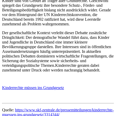
Kinder sind von Geburt an Träger aller Grundrechte. Gleichwohl
spiegelt das Grundgesetz ihre besondere Schutz-, Förder- und
Beteiligungsbedürftigkeit bislang nicht ausdrücklich wider. Gerade
vor dem Hintergrund der UN Kinderrechtskonvention, die
Deutschland bereits 1992 ratifiziert hat, wird diese Leerstelle
zunehmend als Problem wahrgenommen.
Der gesellschaftliche Kontext verleiht dieser Debatte zusätzliche
Dringlichkeit: Der demografische Wandel führt dazu, dass Kinder
und Jugendliche in Deutschland eine immer kleinere
Bevölkerungsgruppe darstellen. Ihre Interessen sind in öffentlichen
Auseinandersetzungen häufig unterrepräsentiert. In aktuellen
politischen Debatten dominieren wirtschaftliche Fragestellungen, die
Sicherung der Sozialsysteme sowie sicherheits- und
verteidigungspolitische Themen.Kinderrechte geraten dabei
zunehmend unter Druck oder werden nachrangig behandelt.
Kinderrechte müssen ins Grundgesetz
Quelle:
https://www.skf-zentrale.de/pressemitteilungen/kinderrechte-
muessen-ins-grundgesetz/3314344/