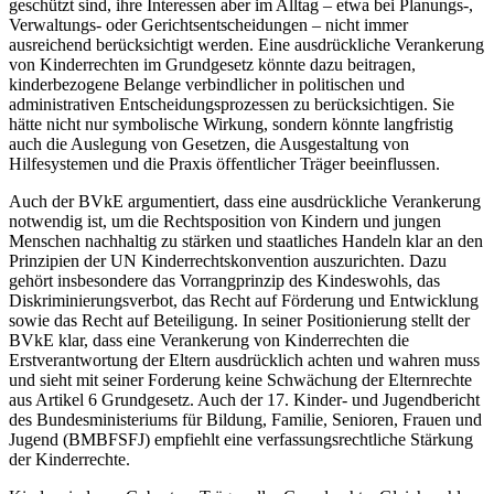
geschützt sind, ihre Interessen aber im Alltag – etwa bei Planungs-,
Verwaltungs- oder Gerichtsentscheidungen – nicht immer
ausreichend berücksichtigt werden. Eine ausdrückliche Verankerung
von Kinderrechten im Grundgesetz könnte dazu beitragen,
kinderbezogene Belange verbindlicher in politischen und
administrativen Entscheidungsprozessen zu berücksichtigen. Sie
hätte nicht nur symbolische Wirkung, sondern könnte langfristig
auch die Auslegung von Gesetzen, die Ausgestaltung von
Hilfesystemen und die Praxis öffentlicher Träger beeinflussen.
Auch der BVkE argumentiert, dass eine ausdrückliche Verankerung
notwendig ist, um die Rechtsposition von Kindern und jungen
Menschen nachhaltig zu stärken und staatliches Handeln klar an den
Prinzipien der UN Kinderrechtskonvention auszurichten. Dazu
gehört insbesondere das Vorrangprinzip des Kindeswohls, das
Diskriminierungsverbot, das Recht auf Förderung und Entwicklung
sowie das Recht auf Beteiligung. In seiner Positionierung stellt der
BVkE klar, dass eine Verankerung von Kinderrechten die
Erstverantwortung der Eltern ausdrücklich achten und wahren muss
und sieht mit seiner Forderung keine Schwächung der Elternrechte
aus Artikel 6 Grundgesetz. Auch der 17. Kinder- und Jugendbericht
des Bundesministeriums für Bildung, Familie, Senioren, Frauen und
Jugend (BMBFSFJ) empfiehlt eine verfassungsrechtliche Stärkung
der Kinderrechte.