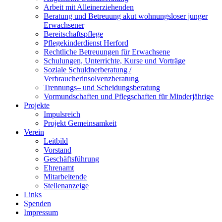
Arbeit mit Alleinerziehenden
Beratung und Betreuung akut wohnungsloser junger
Erwachsener
Bereitschaftspflege
Pflegekinderdienst Herford
Rechtliche Betreuungen für Erwachsene
Schulungen, Unterrichte, Kurse und Vorträge
Soziale Schuldnerberatung /
Verbraucherinsolvenzberatung
Trennungs– und Scheidungsberatung
Vormundschaften und Pflegschaften für Minderjährige
Projekte
Impulsreich
Projekt Gemeinsamkeit
Verein
Leitbild
Vorstand
Geschäftsführung
Ehrenamt
Mitarbeitende
Stellenanzeige
Links
Spenden
Impressum